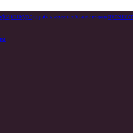
рофы
конкурс
путешест
корабль
необычное
космос
природа
пы