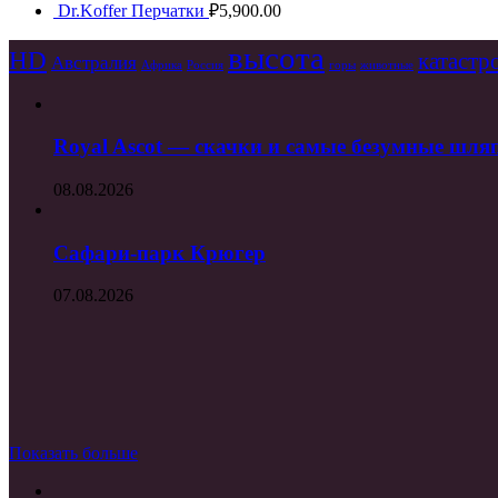
Dr.Koffer Перчатки
₽
5,900.00
высота
HD
катаст
Австралия
Африка
Россия
горы
животные
Royal Ascot — скачки и самые безумные шля
08.08.2026
Сафари-парк Крюгер
07.08.2026
Показать больше