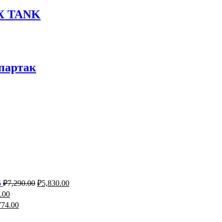
PX TANK
партак
5
₽
7,290.00
₽
5,830.00
.00
774.00