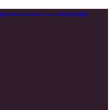
фотография
вия
рекорды
самолеты
технология