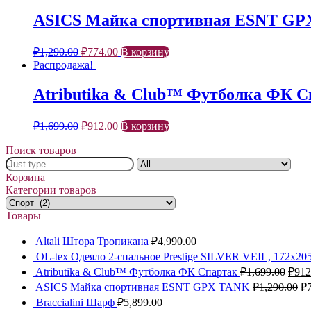
ASICS Майка спортивная ESNT G
₽
1,290.00
₽
774.00
В корзину
Распродажа!
Atributika & Club™ Футболка ФК С
₽
1,699.00
₽
912.00
В корзину
Поиск товаров
Корзина
Категории товаров
Товары
Altali Штора Тропикана
₽
4,990.00
OL-tex Одеяло 2-спальное Prestige SILVER VEIL, 172х20
Atributika & Club™ Футболка ФК Спартак
₽
1,699.00
₽
912
ASICS Майка спортивная ESNT GPX TANK
₽
1,290.00
₽
Braccialini Шарф
₽
5,899.00