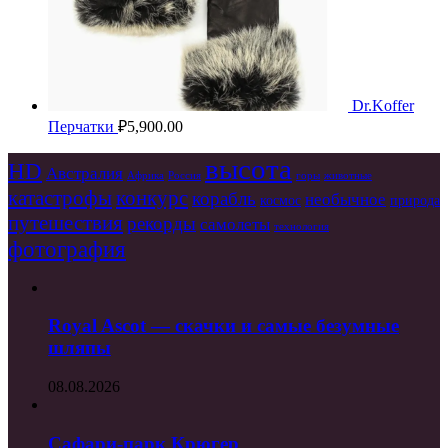
Dr.Koffer
Перчатки
₽
5,900.00
высота
HD
Австралия
Африка
Россия
горы
животные
катастрофы
конкурс
корабль
необычное
космос
природа
путешествия
рекорды
самолеты
технология
фотография
Royal Ascot — скачки и самые безумные
шляпы
08.08.2026
Сафари-парк Крюгер