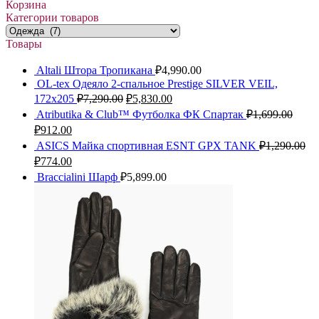
Корзина
Категории товаров
Товары
Altali Штора Тропикана
₽
4,990.00
OL-tex Одеяло 2-спальное Prestige SILVER VEIL,
172х205
₽
7,290.00
₽
5,830.00
Atributika & Club™ Футболка ФК Спартак
₽
1,699.00
₽
912.00
ASICS Майка спортивная ESNT GPX TANK
₽
1,290.00
₽
774.00
Braccialini Шарф
₽
5,899.00